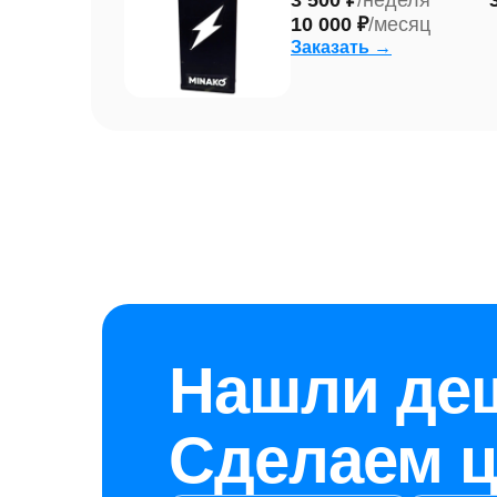
3 500 ₽
/неделя
10 000 ₽
/месяц
Заказать →
Нашли де
Сделаем ц