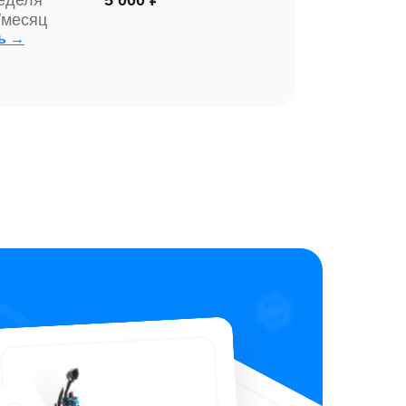
еделя
5 000 ₽
/месяц
ь →