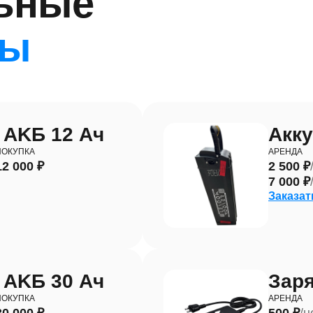
ьные
ры
 AKБ 12 Ач
Акку
ПОКУПКА
АРЕНДА
12 000 ₽
2 500 ₽
7 000 ₽
Заказат
 AKБ 30 Ач
Заря
ПОКУПКА
АРЕНДА