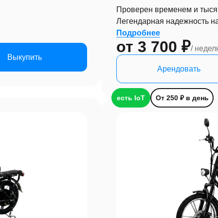
Проверен временем и тыся
Легендарная надежность на
Подробнее
от 3 700 ₽
/ недел
Выкупить
Арендовать
есть IoT
От 250 ₽ в день