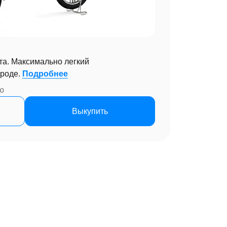
та. Максимально легкий
ороде.
Подробнее
ю
Выкупить