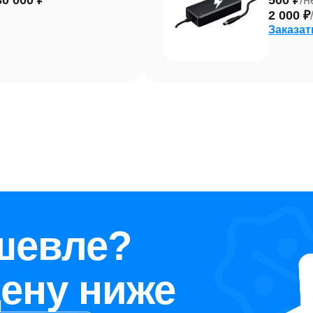
30 000 ₽
500 ₽
/н
2 000 ₽
Заказат
шевле?
ену ниже