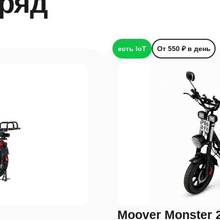
ряд
есть IoT
От 550 ₽ в день
Moover Monster 