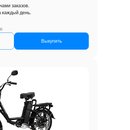
чами заказов.
 каждый день.
ю
Выкупить